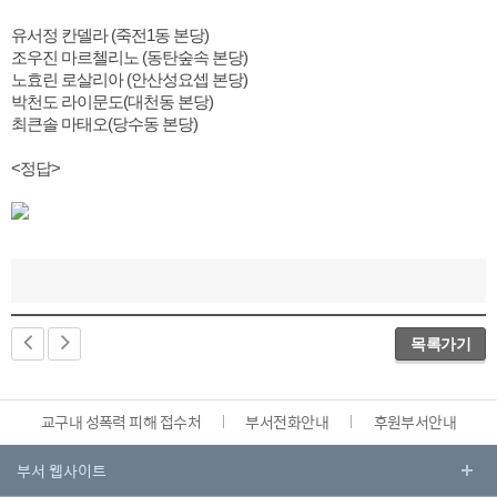
유서정 칸델라 (죽전1동 본당)
조우진 마르첼리노 (동탄숲속 본당)
노효린 로살리아 (안산성요셉 본당)
박천도 라이문도(대천동 본당)
최큰솔 마태오(당수동 본당)
<정답>
목록가기
교구내 성폭력 피해 접수처
부서전화안내
후원부서안내