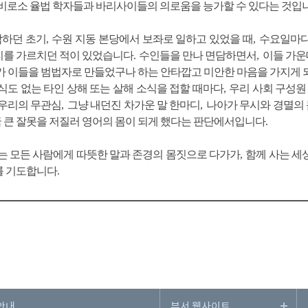
비로소 율법 학자들과 바리사이들의 의로움을 능가할 수 있다는 것입
작하던 초기
,
수원 지동 본당에서 보좌로 일하고 있었을 때
,
수요일마다
리를 가르치던 적이 있었습니다
.
수인들을 만나 면담하면서
,
이들 가운
회가 이들을 범법자로 만들었구나 하는 안타깝고 미안한 마음을 가지게
식도 없는 타인 상해 또는 살해 소식을 접할 때마다
,
우리 사회 구성원
우리의 무관심
,
그냥 내던진 차가운 말 한마디
,
나아가 무시와 경멸의 
 큰 잘못을 저질러 영어의 몸이 되게 했다는 판단에서입니다
.
는 모든 사람에게 따뜻한 말과 존경의 몸짓으로 다가가
,
함께 사는 세
를 기도합니다
.
안내