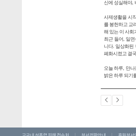
신에 성실해야
,
사제생활을 시
를 봉헌하고 교
해 있는 이 사
최근 들어
,
일면
니다
.
일상화된 
폐화시켰고 결국
오늘 하루
,
만나
밝은 하루 되기
교구내 성폭력 피해 접수처
부서전화안내
후원부서