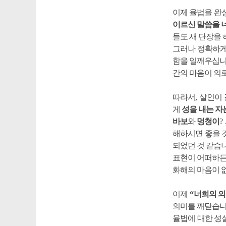
이제 율법을 완
이르신 말씀을 
들도 새 단장을
그러나 정확하
함을 일깨우십
간의 마음이 의
따라서
,
살인이 
게
성을 내는 자
바보
와
멍청이
?
해하시면 좋을 
되었던 것 같습
표현이 어떠하
화해의 마음이 
이제
“
너희의 의
의미를 깨닫습
율법에 대한 성