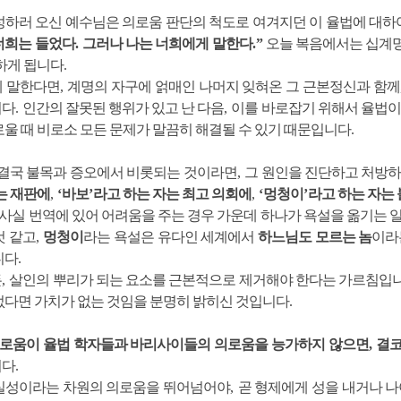
성하러 오신 예수님은 의로움 판단의 척도로 여겨지던 이 율법에 대
너희는 들었다
.
그러나 나는 너희에게 말한다
.”
오늘 복음에서는 십계
 하게 됩니다
.
게 말한다면
,
계명의 자구에 얽매인 나머지 잊혀온 그 근본정신과 함께
니다
.
인간의 잘못된 행위가 있고 난 다음
,
이를 바로잡기 위해서 율법이
로울 때 비로소 모든 문제가 말끔히 해결될 수 있기 때문입니다
.
결국 불목과 증오에서 비롯되는 것이라면
,
그 원인을 진단하고 처방하
는 재판에
,
‘
바보
’
라고 하는 자는 최고 의회에
,
‘
멍청이
’
라고 하는 자는
사실 번역에 있어 어려움을 주는 경우 가운데 하나가 욕설을 옮기는 
것 같고
,
멍청이
라는 욕설은 유다인 세계에서
하느님도 모르는 놈
이라
니다
.
든
,
살인의 뿌리가 되는 요소를 근본적으로 제거해야 한다는 가르침입
없다면 가치가 없는 것임을 분명히 밝히신 것입니다
.
로움이 율법 학자들과 바리사이들의 의로움을 능가하지 않으면
,
결코
니다
.
실성이라는 차원의 의로움을 뛰어넘어야
,
곧 형제에게 성을 내거나 나