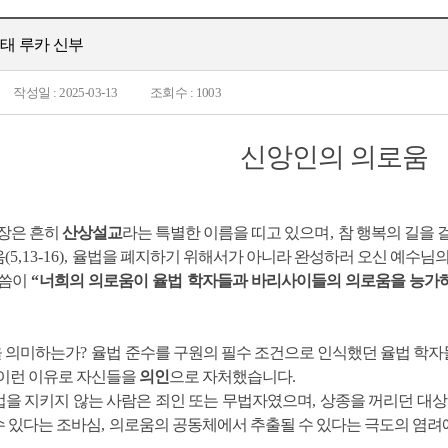
김건태 루카 신부
작성일 : 2025-03-13
조회수 : 1003
신앙인의 의로움
장은 흔히
산상설교
라는 특별한 이름을 띠고 있으며
,
참 행복의 길을 
음
(5,13-16),
율법을 폐지하기 위해서가 아니라 완성하러 오신 예수님
말씀이
“
너희의 의로움이 율법 학자들과 바리사이들의 의로움을 능가
을 의미하는가
?
율법 준수를 구원의 필수 조건으로 인식했던 율법 학
이런 이유로 자신들을
의인
으로 자처했습니다
.
법을 지키지 않는 사람은 죄인 또는 무법자였으며
,
상종을 꺼리던 대
수 있다는 조바심
,
의로움의 공동체에서 추출될 수 있다는 극도의 염