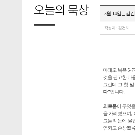
오늘의 묵상
3월 14일 _ 
작성자 : 김건태
마태오 복음
5-7
것을 권고한 다
그런데 그 첫 
다
”
입니다
.
의로움
이 무엇
을 가리켰으며
,
그들의 눈에 율
염되고 손상될 