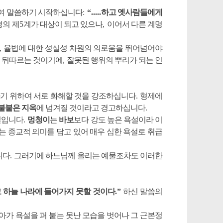
하여 말씀하기 시작하십니다
:
“.....
하고 옛사람들에게
명의 제
5
계가 대상이 되고 있으나
,
이어서 다른 계명
,
율법에 대한 성실성 차원의 의로움을 뛰어넘어야
 뒤따르는 것이기에
,
잘못된 행위의 뿌리가 되는 인
기 위하여 서로 화해할 것을 강조하십니다
.
형제에
 불붙은 지옥
에
넘겨질 것이라고 경고하십니다
.
일입니다
.
멍청이
는
바보
보다 강도 높은 욕설이라 이
는 종교적 의미를 담고 있어 매우 심한 욕설로 취급
니다
.
그러기에 하느님께 올리는 예물조차도 이러한
 하늘 나라에 들어가지 못할 것이다
.”
하신 말씀의
아가 욕설을 퍼 붙는 못난 모습을 벗어나 그 근본정