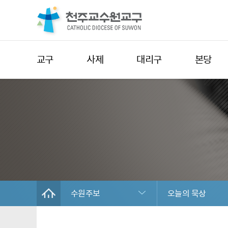
교구
사제
대리구
본당
수원주보
오늘의 묵상