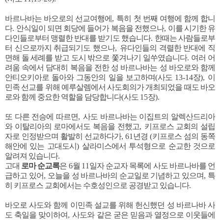
바르나바는 바오로의 선교여행에
,
특히 첫 번째 여행에 함께 합니
다
.
안식일이 되면 회당에 들어가 복음을 전했으나
,
이를 시기한 유
다인들로부터 맹렬한 반대를 받기도 했습니다
.
한때는 사람들로부
터 신으로까지 취급되기도 했으나
,
유다인들의 격렬한 반대에 직
면해 돌 세례를 받고 도시 밖으로 쫓겨나기 일쑤였습니다
.
여러 어
려움 속에서 담대히 복음을 전한 성 바르나바는 성 바오로와 함께
안티오키아로 돌아와 그동안의 일을 보고하며
(
사도
13-14
장
),
이
민족 선교를 위해 예루살렘에서 사도회의가 개최되었을 때도 바오
로와 함께 중요한 역할을 담당합니다
(
사도
15
장
).
또 다른 전승에 따르면
,
사도 바르나바는 이집트의 알렉산드리아
와 이탈리아의 로마에서도 복음을 전했고
,
키프로스 교회의 설립
자로 인정받으며 활발히 선교하다가
, 61
년경
(
키프로스 섬의 동쪽
해안에 있는 고대도시
)
살라미스에서 투석형으로 순교한 것으로
알려져 있습니다
.
고대
로마 순교록
은
6
월
11
일자 순교자 목록에 사도 바르나바를 언
급하고 있어
,
오늘을 성 바르나바의 순교일로 기념하고 있으며
,
특
히 키프로스 교회에서는 수호성인으로 공경받고 있습니다
.
바오로 사도와 함께 이민족 설교를 위해 헌신했던 성 바르나바 사
도 축일을 맞이하여
,
사도와 같은 굳은 믿음과 열정으로 이웃들에