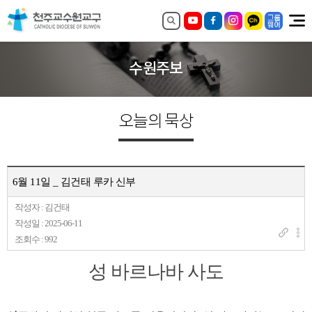
수원주보
오늘의 묵상
6월 11일 _ 김건태 루카 신부
작성자 : 김건태
작성일 : 2025-06-11
조회수 : 992
성 바르나바 사도