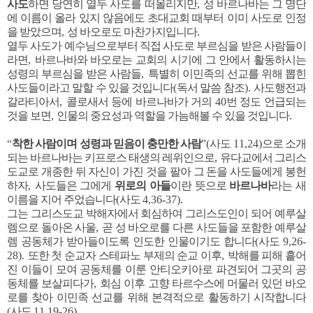
사도
하면 당연히 열두 사도를 떠올리지만
,
성 바르나바는 그 명단
에 이름이 올라 있지 않음에도 초대교회 때부터 이미 사도로 인정
을 받았으며
,
성 바오로도 마찬가지입니다
.
열두 사도가 예수님으로부터 직접 사도로 부르심을 받은 사람들이
라면
,
바르나바와 바오로는 교회의 시기에 그 안에서 활동하시는
성령의 부르심을 받은 사람들
,
특별히 이민족의 선교를 위해 뽑힌
사도들이라고 말할 수 있을 것입니다
(
독서 말씀 참조
).
사도행전과
갈라티아서
,
콜로새서 등에 바르나바가 거의
40
번 정도 언급되는
것을 보면
,
인물의 중요성과 역할을 가늠해볼 수 있을 것입니다
.
“
착한 사람이며 성령과 믿음이 충만한 사람
”(
사도
11,24)
으로 소개
되는 바르나바는 키프로스 태생의 레위인으로
,
유다교에서 그리스
도교로 개종한 뒤 자신이 가진 것을 팔아 그 돈을 사도들에게 봉헌
하자
,
사도들은 그에게
위로의 아들
이란 뜻으로
바르나바
라는 새
이름을 지어 주었습니다
(
사도
4,36-37).
그는 그리스도교 박해자에서 회심하여 그리스도인이 되어 예루살
렘으로 돌아온 사울
,
곧 성 바오로를 다른 사도들을 포함한 예루살
렘 공동체가 받아들이도록 인도한 인물이기도 합니다
(
사도
9,26-
28).
또한 첫 순교자 스테파노 부제의 순교 이후
,
박해를 피해 흩어
진 이들이 모여 공동체를 이룬 안티오키아로 파견되어 그곳의 공
동체를 보살피다가
,
회심 이후 고향 타르수스에 머물러 있던 바오
로를 찾아 이민족 선교를 위해 본격적으로 활동하기 시작합니다
(
사도
11,19-26).