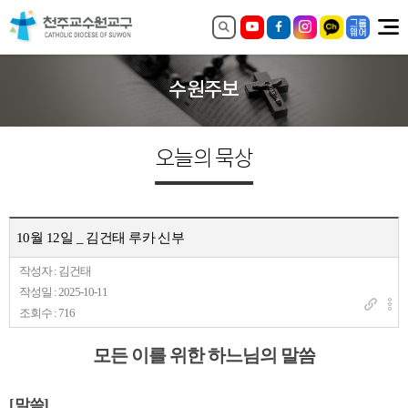
수원주보
오늘의 묵상
10월 12일 _ 김건태 루카 신부
작성자 : 김건태
작성일 : 2025-10-11
조회수 : 716
모든 이를 위한 하느님의 말씀
[
말씀
]