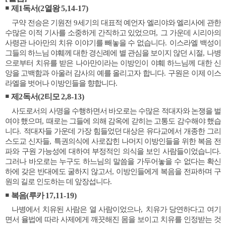
￭
제
1
독서
(2
열왕
5,14-17)
구약 전승은 기원전
9
세기의 대표적 예언자 엘리야와 엘리사에 관한
수많은 이적 기사를 소중하게 간직하고 있었으며
,
그 가운데 시리아의
사령관 나아만의 치유 이야기를 빼놓을 수 없습니다
.
이스라엘 백성이
그들의 하느님 야훼께 대한 경신례에 별 관심을 보이지 않던 시절
,
나병
으로부터 치유를 받은 나아만이라는 이방인이 야훼 하느님께 대한 신
앙을 고백함과 아울러 감사의 예를 올리고자 합니다
.
구원은 이제 이스
라엘을 벗어나 이방인들을 향합니다
.
￭
제
2
독서
(2
티모
2,8-13)
사도로서의 사명을 수행하면서 바오로는 수많은 적대자와 논쟁을 벌
여야 했으며
,
때로는 그들에 의해 감옥에 갇히는 고통도 감수해야 했습
니다
.
적대자들 가운데 가장 힘들었던 대상은 유다교에서 개종한 그리
스도교 신자들
,
특권의식에 사로잡힌 나머지 이방인들을 위한 복음 전
파와 구원 가능성에 대하여 부정적인 의식을 보인 사람들이었습니다
.
그러나 바오로는 누구도 하느님의 말씀을 가두어놓을 수 없다는 확신
하에 갖은 반대에도 굴하지 않고서
,
이방인들에게 복음을 전파하며 구
원의 길로 인도하는 데 앞장섭니다
.
￭
복음
(
루카
17,11-19)
나병에서 치유된 사람은 열 사람이었으나
,
치유가 당연하다고 여기
면서 율법에 따라 사제에게 깨끗해진 몸을 보이고 치유를 인정받는 것