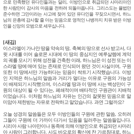
으로 만족했던 유다인들과는 달리
,
이방인으로 취급되던 사마리아인
한 사람만이 감사의 마음을 전하려 되돌아옵니다
.
그리스도는 율법만
준수하면 그만이라는 사고에 젖어 있던 유다인을 꾸짖으시면서
,
하느
님의 은총에 감사할 줄 아는 믿음으로 영적인 나병까지 치유 받은 이방
인을 신앙의 모범으로 세우십니다
.
[
새김
]
이스라엘이 가나안 땅을 약속의 땅
,
축복의 땅으로 선사 받고서
,
다
윗 시대를 이어 솔로몬 시대에 이 땅의 중심지인 예루살렘에 계약
의 궤를 모시기 위해 성전을 건축한 이래
,
하느님은 이 성전 또는 이
스라엘 땅에 매여 있는 존재로 인식되어 왔던 것이 사실이며
,
구원
또한 이 땅에서만 가능하다는 믿음이 싹트기 시작했습니다
.
이방
인 지역은 하느님의 말씀과 거리가 멀다는 이유로 구원의 가능성
이 배제되기 시작했으며
,
이스라엘 땅과 이 땅에 사는 백성만이 구
원의 대상이 될 수 있다는
,
폐쇄적이며 배타적인 구원관이 지배적
이었습니다
.
이처럼 하느님의 자유는 인간의 잘못된 믿음으로 말
미암아 제한받는 자유로 전락하고 말았습니다
.
과연 그럴까요
?
오늘 성경의 말씀들은 모두 이방인들의 구원에 관한 말씀
,
오히려
그들이 구원에 더 가까이 다가서 있음을 일러주는 말씀들입니다
.
시리아 사람 나아만이나 동족에 의해 이방인으로 취급되던 사마리
아 사람이 그러합니다
.
사도 바오로의 확신에 찬 가르침대로
,
하느