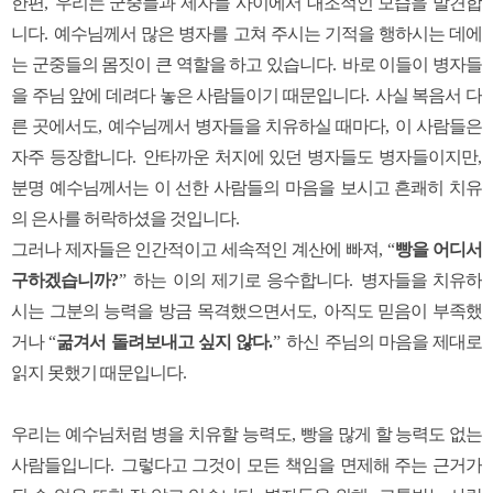
한편
,
우리는 군중들과 제자들 사이에서 대조적인 모습을 발견합
니다
.
예수님께서 많은 병자를 고쳐 주시는 기적을 행하시는 데에
는 군중들의 몸짓이 큰 역할을 하고 있습니다
.
바로 이들이 병자들
을 주님 앞에 데려다 놓은 사람들이기 때문입니다
.
사실 복음서 다
른 곳에서도
,
예수님께서 병자들을 치유하실 때마다
,
이 사람들은
자주 등장합니다
.
안타까운 처지에 있던 병자들도 병자들이지만
,
분명 예수님께서는 이 선한 사람들의 마음을 보시고 흔쾌히 치유
의 은사를 허락하셨을 것입니다
.
그러나 제자들은 인간적이고 세속적인 계산에 빠져
, “
빵을 어디서
구하겠습니까
?
”
하는 이의 제기로 응수합니다
.
병자들을 치유하
시는 그분의 능력을 방금 목격했으면서도
,
아직도 믿음이 부족했
거나
“
굶겨서 돌려보내고 싶지 않다
.
”
하신 주님의 마음을 제대로
읽지 못했기 때문입니다
.
우리는 예수님처럼 병을 치유할 능력도
,
빵을 많게 할 능력도 없는
사람들입니다
.
그렇다고 그것이 모든 책임을 면제해 주는 근거가