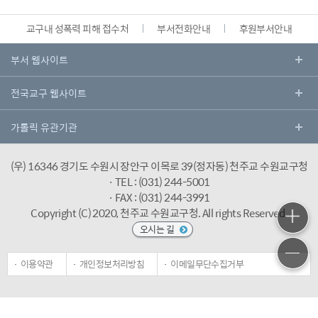
교구내 성폭력 피해 접수처
부서전화안내
후원부서안내
(우) 16346 경기도 수원시 장안구 이목로 39(정자동) 천주교 수원교구청
· TEL : (031) 244-5001
· FAX : (031) 244-3991
Copyright (C) 2020, 천주교 수원교구청.
All rights Reserved.
오시는 길
이용약관
개인정보처리방침
이메일무단수집거부