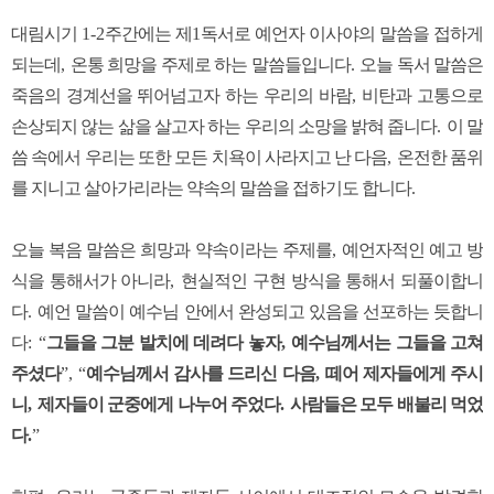
대림시기
1-2
주간에는 제
1
독서로 예언자 이사야의 말씀을 접하게
되는데
,
온통 희망을 주제로 하는 말씀들입니다
.
오늘 독서 말씀은
죽음의 경계선을 뛰어넘고자 하는 우리의 바람
,
비탄과 고통으로
손상되지 않는 삶을 살고자 하는 우리의 소망을 밝혀 줍니다
.
이 말
씀 속에서 우리는 또한 모든 치욕이 사라지고 난 다음
,
온전한 품위
를 지니고 살아가리라는 약속의 말씀을 접하기도 합니다
.
오늘 복음 말씀은 희망과 약속이라는 주제를
,
예언자적인 예고 방
식을 통해서가 아니라
,
현실적인 구현 방식을 통해서 되풀이합니
다
.
예언 말씀이 예수님 안에서 완성되고 있음을 선포하는 듯합니
다
: “
그들을 그분 발치에 데려다 놓자
,
예수님께서는 그들을 고쳐
주셨다
”, “
예수님께서 감사를 드리신 다음
,
떼어 제자들에게 주시
니
,
제자들이 군중에게 나누어 주었다
.
사람들은 모두 배불리 먹었
다
.
”