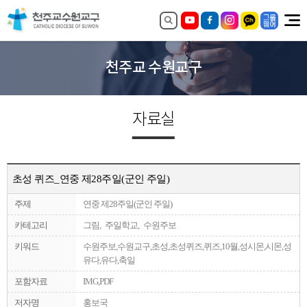
천주교 수원교구
자료실
초성 퀴즈_연중 제28주일(군인 주일)
주제
연중 제28주일(군인 주일)
카테고리
그림, 주일학교, 수원주보
키워드
수원주보,수원교구,초성,초성퀴즈,퀴즈,10월,성시몬,시몬,성
유다,유다,축일
포함자료
IMG,PDF
저자명
홍보국