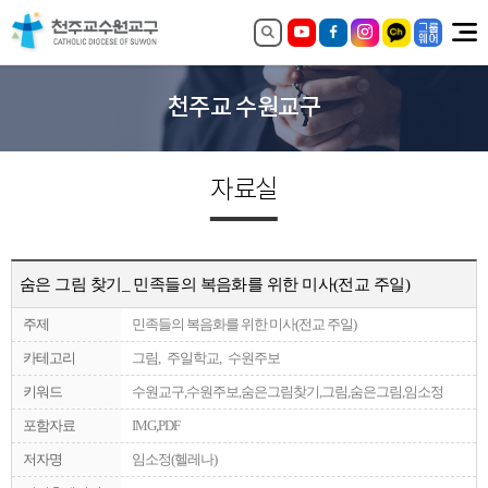
천주교 수원교구
자료실
숨은 그림 찾기_ 민족들의 복음화를 위한 미사(전교 주일)
주제
민족들의 복음화를 위한 미사(전교 주일)
카테고리
그림, 주일학교, 수원주보
키워드
수원교구,수원주보,숨은그림찾기,그림,숨은그림,임소정
포함자료
IMG,PDF
저자명
임소정(헬레나)