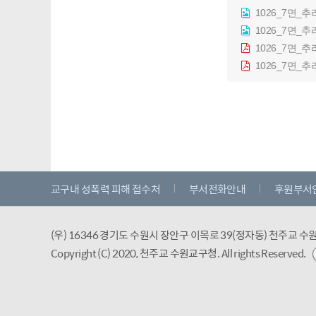
1026_7면_추
1026_7면_추
1026_7면_추
1026_7면_추
교구내 성폭력 피해 접수처
부서전화안내
후원부서
(우) 16346 경기도 수원시 장안구 이목로 39(정자동) 천주교 
Copyright (C) 2020, 천주교 수원교구청.
All rights Reserved.