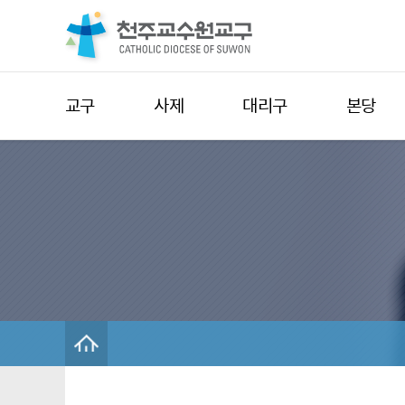
교구
사제
대리구
본당