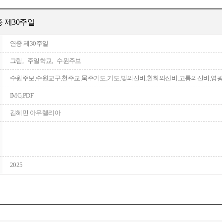
중 제30주일
연중 제30주일
그림, 주일학교, 수원주보
수원주보,수원교구,천주교,묵주기도,기도,빛의신비,환희의신비,고통의신비,영
IMG,PDF
김혜민 아우렐리아
2025