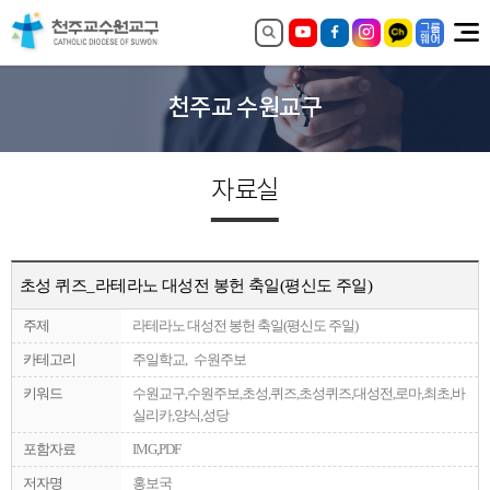
천주교 수원교구
자료실
초성 퀴즈_라테라노 대성전 봉헌 축일(평신도 주일)
주제
라테라노 대성전 봉헌 축일(평신도 주일)
카테고리
주일학교, 수원주보
키워드
수원교구,수원주보,초성,퀴즈,초성퀴즈,대성전,로마,최초,바
실리카,양식,성당
포함자료
IMG,PDF
저자명
홍보국