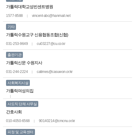
가톨릭대학교성빈센트병원
1577-8588
vincent-abc@hanmail.net
기타
가톨릭수원교구 신용협동조합(신협)
031-253-9649
cu03227@cu.co.kr
출판기관
가톨릭신문 수원지사
031-244-2224
catimes@casuwon.or.kr
사회복지시설
가톨릭여성의집
사도직 단체 사무실
간호사회
010-4050-6568
90140214@cmcnu.or.kr
피정 및 교육센터