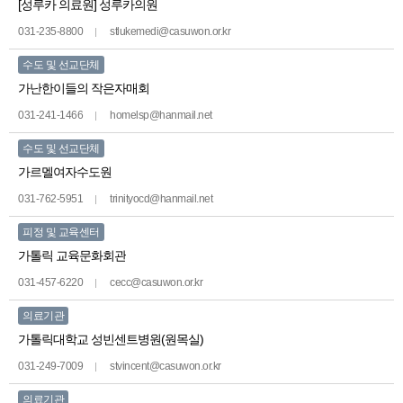
[성루카 의료원] 성루카의원
031-235-8800
stlukemedi@casuwon.or.kr
수도 및 선교단체
가난한이들의 작은자매회
031-241-1466
homelsp@hanmail.net
수도 및 선교단체
가르멜여자수도원
031-762-5951
trinityocd@hanmail.net
피정 및 교육센터
가톨릭 교육문화회관
031-457-6220
cecc@casuwon.or.kr
의료기관
가톨릭대학교 성빈센트병원(원목실)
031-249-7009
stvincent@casuwon.or.kr
의료기관