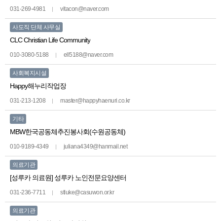
031-269-4981
vitacon@naver.com
사도직 단체 사무실
CLC Christian Life Community
010-3080-5188
ell5188@naver.com
사회복지시설
Happy해누리작업장
031-213-1208
master@happyhaenuri.co.kr
기타
MBW한국공동체추진봉사회(수원공동체)
010-9189-4349
juliana4349@hanmail.net
의료기관
[성루카 의료원] 성루카 노인전문요양센터
031-236-7711
stluke@casuwon.or.kr
의료기관