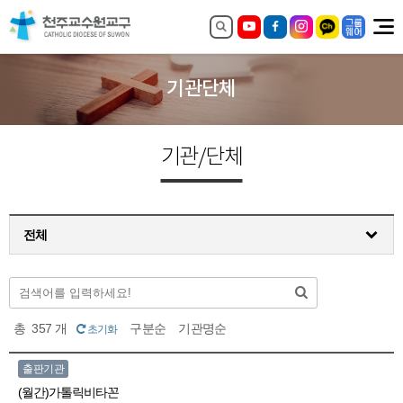
기관단체
기관/단체
전체
총
357
개
구분순
기관명순
초기화
출판기관
(월간)가톨릭비타꼰