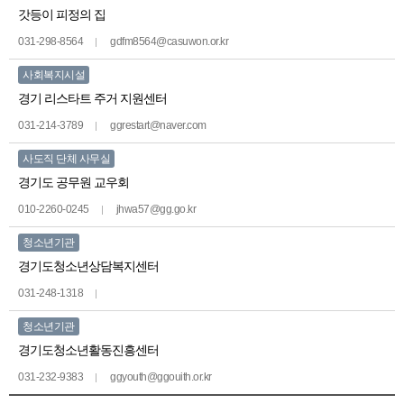
갓등이 피정의 집
031-298-8564
gdfm8564@casuwon.or.kr
사회복지시설
경기 리스타트 주거 지원센터
031-214-3789
ggrestart@naver.com
사도직 단체 사무실
경기도 공무원 교우회
010-2260-0245
jhwa57@gg.go.kr
청소년기관
경기도청소년상담복지센터
031-248-1318
청소년기관
경기도청소년활동진흥센터
031-232-9383
ggyouth@ggouith.or.kr