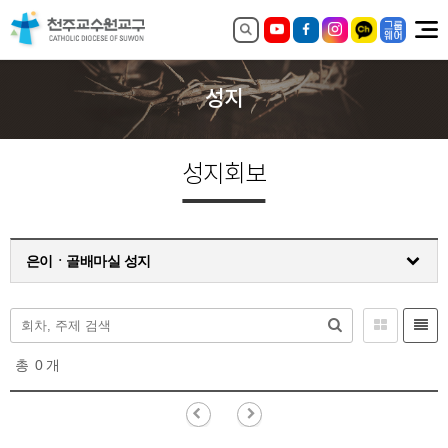
성지
성지회보
은이ㆍ골배마실 성지
총
0
개