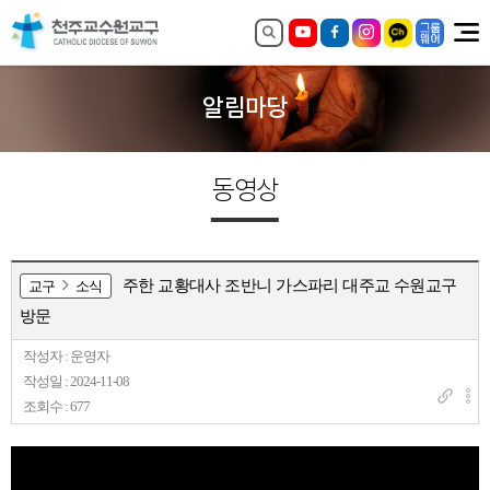
알림마당
동영상
주한 교황대사 조반니 가스파리 대주교 수원교구
교구
소식
방문
작성자 : 운영자
작성일 : 2024-11-08
조회수 : 677