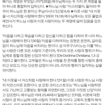
째가는 계명은 무엇입니까?”(28절) 예수님께서는 두 가지 큰 계명을 들
어 하나로 통합하여 답하신다. ★하느님 사랑: “이스라엘아, 들어라! 주
우리 하느님은 한 분이신 주님이시다.”(신명 6,4) ★이웃 사랑: “네 이웃
을 너 자신처럼 사랑해야 한다.”(레위 19,18) 예수님께서는 모든 율법과
예언서가 하느님 사랑과 이웃 사랑이라는 두 계명에 달려 있음을 강조
하신다.
“마음을 다하고 목숨을 다하고 정신을 다하고 힘을 다하여 주 너의 하느
님을 사랑해야 한다.”(30절) ‘마음을 다하여’라는 표현은 온전히, 갈라짐
없이 하느님께 마음을 바치라는 뜻이다. 성 아우구스티노는 이를 “하느
님 사랑은 다른 모든 사랑의 기준이며, 우리의 모든 사랑과 행위가 하느
님께로 향할 때 참된 신앙과 덕이 된다.”(De Doctrina Christiana, 1,5 요
약)라고 풀이한다. 교부들은 하느님 사랑을 전 존재를 향한 사랑의 총체
라고 보았고, 이는 단순한 감정이 아니라, 의지와 행위가 일치하는 삶을
의미한다.
“네 이웃을 너 자신처럼 사랑해야 한다.”(31절) 이웃 사랑은 하느님 사랑
의 자연스러운 표현이다. 성 요한 크리소스토모는 “하느님을 사랑하면
서도 가난하고 고통받는 형제를 외면한다면, 그것은 거짓된 신앙”이라
고 강조한다. 예수님은 마태 25,40에서 말씀하신 것처럼, 이웃에 대한
사랑이 곧 하느님께 대한 사랑의 구체적 증거이다. 교회의 전통적 해석
에서도, 모든 번제물과 희생 제물보다 이웃 사랑이 우선한다는 점을 강