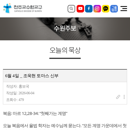
수원주보
오늘의 묵상
6월 4일 _ 조욱현 토마스 신부
작성자 : 홍보국
작성일 : 2026-06-04
조회수 : 479
복음: 마르 12,28-34: “첫째가는 계명”
오늘 복음에서 율법 학자는 예수님께 묻는다. “모든 계명 가운데에서 첫