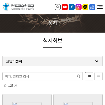
성지
성지회보
요당리성지
총
125
개