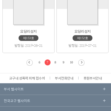
요당리성지
요당리성지
제153호
제152호
발행일: 2019-08-01
발행일: 2019-07-01
6
7
8
9
10
교구내 성폭력 피해 접수처
부서전화안내
후원부서안내