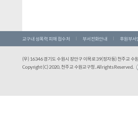
교구내 성폭력 피해 접수처
부서전화안내
후원부서
(우) 16346 경기도 수원시 장안구 이목로 39(정자동) 천주교 
Copyright (C) 2020, 천주교 수원교구청.
All rights Reserved.