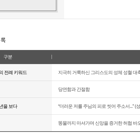
목록
구분
의 전례 키워드
지극히 거룩하신 그리스도의 성체 성혈 대
당연함과 간절함
년을 보다
“더러운 저를 주님의 피로 씻어 주소서...” 
똥물까지 마셔가며 신앙을 증거한 허협 바오로 