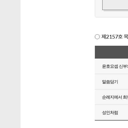
제2157호 
윤호요셉 신부
말씀담기
순례지에서 희
성인처럼