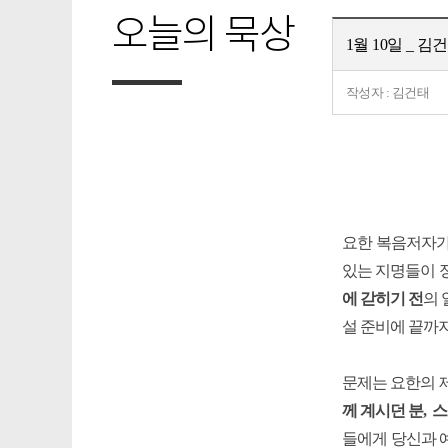
오늘의 묵상
1월 10일 _ 
작성자 : 김건태
요한 복음저자가
있는 지명들이 
에 갇히기 전
의
설 준비에 끝까
문제는 요한의 
께 계시던 분
,
스
들에게 당신과 