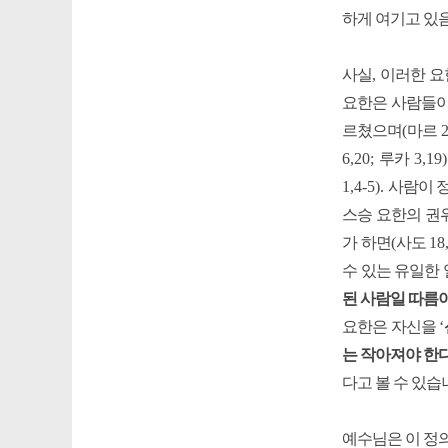
하게 여기고 있
사실
,
이러한 요
요한은 사람들이
르쳤으며
(
마르
6,20;
루카
3,19
1,4-5).
사람이 
스승 요한의 권
가 하면
(
사도
18
수 있는 유일한
된 사람일 따름
요한은 자신을
‘
는 작아져야 한
다고 볼 수 있습
예수님은 이 정