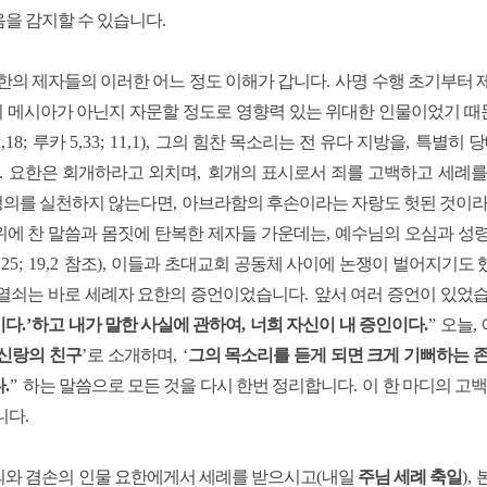
음을 감지할 수 있습니다
.
한의 제자들의 이러한 어느 정도 이해가 갑니다
.
사명 수행 초기부터
 메시아가 아닌지 자문할 정도로 영향력 있는 위대한 인물이었기 
2,18;
루카
5,33; 11,1),
그의 힘찬 목소리는 전 유다 지방을
,
특별히 당
).
요한은 회개하라고 외치며
,
회개의 표시로서 죄를 고백하고 세례를
정의를 실천하지 않는다면
,
아브라함의 후손이라는 자랑도 헛된 것이라
위에 찬 말씀과 몸짓에 탄복한 제자들 가운데는
,
예수님의 오심과 성령
,25; 19,2
참조
),
이들과 초대교회 공동체 사이에 논쟁이 벌어지기도 
 열쇠는 바로 세례자 요한의 증언이었습니다
.
앞서 여러 증언이 있었
이다
.’
하고 내가 말한 사실에 관하여
,
너희 자신이 내 증인이다
.
”
오늘
,
신랑의 친구
’
로 소개하며
, ‘
그의 목소리를 듣게 되면 크게 기뻐하는 
다
.
”
하는 말씀으로 모든 것을 다시 한번 정리합니다
.
이 한 마디의 고
니다
.
의와 겸손의 인물 요한에게서 세례를 받으시고
(
내일
주님 세례 축일
),