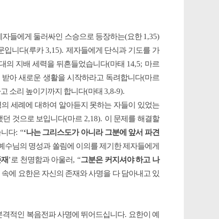
 제자들에게 둘러싸인 스승으로 등장하는
(
요한
1,35)
때문입니다
(
루카
3,15).
제자들에게 단식과 기도를 가
대의 지배 세력을 뒤흔들었습니다
(
마태
14,5;
마르
 받아 새로운 생활을 시작하라고 독려합니다
(
마르
고 소리 높이기까지 합니다
(
마태
3,8-9).
의 세례에 대하여 알아듣지 못하는 자들이 있었는
했던 것으로 보입니다
(
마르
2,18).
이 문제를 해결할
습니다
: “
‘
나는 그리스도가 아니라 그분에 앞서 파견
예수님의 명성과 쏠림에 이의를 제기한 제자들에게
존재
’
로 천명함과 아울러
, “
그분은 커지셔야 하고 나
백 속에 요한은 자신의 존재와 사명을 다 담아내고 있
본격적인 복음전파 사명에 뛰어드십니다
.
요한이 예