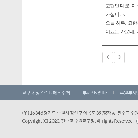
고했던 대로
,
예
가십니다
.
오늘 하루
,
요한
이끄는 가운데
,
교구내 성폭력 피해 접수처
부서전화안내
후원부서
(우) 16346 경기도 수원시 장안구 이목로 39(정자동) 천주교 
Copyright (C) 2020, 천주교 수원교구청.
All rights Reserved.