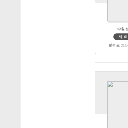
수원
제16
발행일: 202