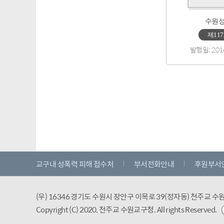
수원
제11
발행일: 201
교구내 성폭력 피해 접수처
부서전화안내
후원부서
(우) 16346 경기도 수원시 장안구 이목로 39(정자동) 천주교 
Copyright (C) 2020, 천주교 수원교구청.
All rights Reserved.