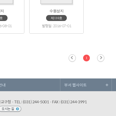
성지
수원성지
7호
제116호
6-08-01
발행일: 2016-07-01
1
안내
수원교구청
· TEL : (031) 244-5001
· FAX : (031) 244-3991
오시는 길