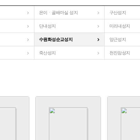
은이ㆍ골배마실 성지
구산성지
단내성지
미리내성지
수원화성순교성지
양근성지
죽산성지
천진암성지