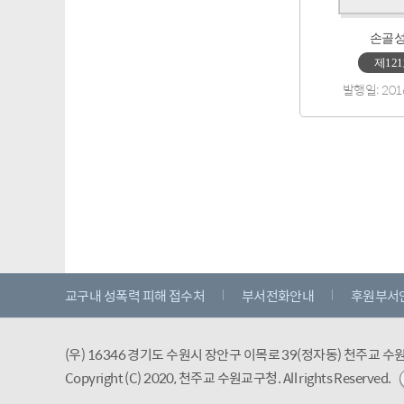
손골
제12
발행일: 201
교구내 성폭력 피해 접수처
부서전화안내
후원부서
(우) 16346 경기도 수원시 장안구 이목로 39(정자동) 천주교 
Copyright (C) 2020, 천주교 수원교구청.
All rights Reserved.