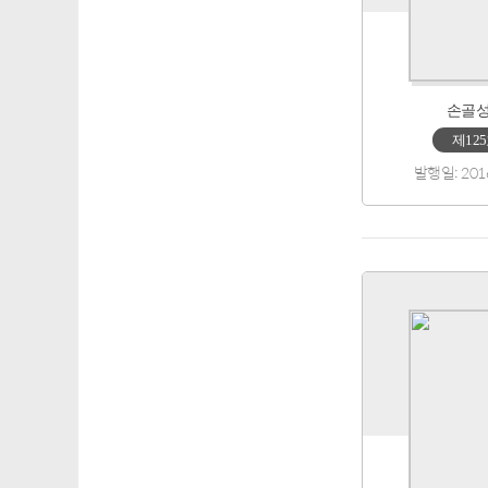
손골
제12
발행일: 201