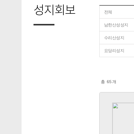
성지회보
전체
남한산성성지
수리산성지
요당리성지
총
65
개