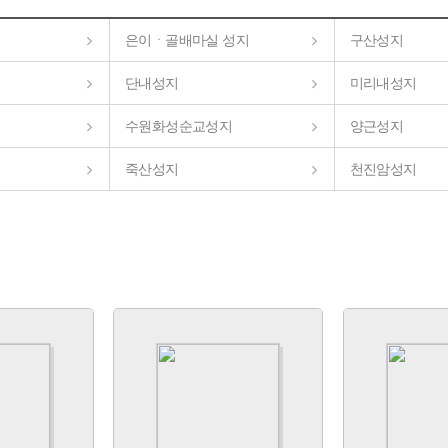
은이ㆍ골배마실 성지
구산성지
단내성지
미리내성지
수원화성순교성지
양근성지
죽산성지
천진암성지