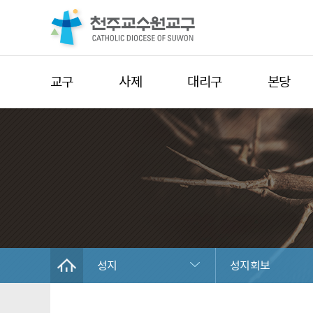
교구
사제
대리구
본당
성지
성지회보