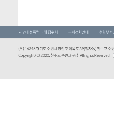
교구내 성폭력 피해 접수처
부서전화안내
후원부서
(우) 16346 경기도 수원시 장안구 이목로 39(정자동) 천주교 
Copyright (C) 2020, 천주교 수원교구청.
All rights Reserved.