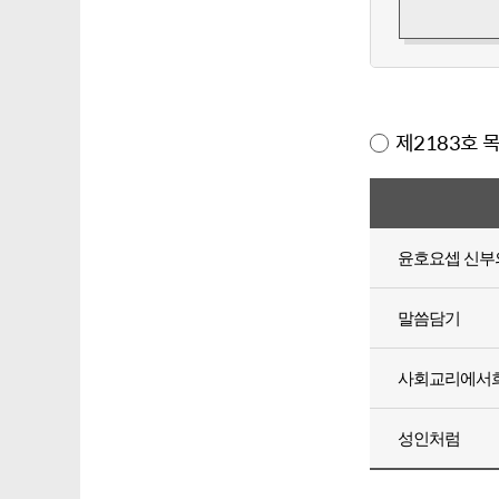
제2183호 
윤호요셉 신부
말씀담기
사회교리에서
성인처럼