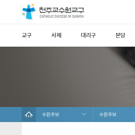
교구
사제
대리구
본당
수원주보
수원주보