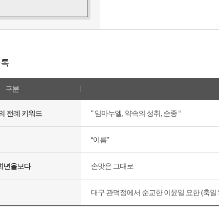
목록
구분
의 전례 키워드
" 임마누엘, 약속의 성취, 순종 “
“이름”
희년을보다
손맛은 그대로
대구 관덕정에서 순교한 이윤일 요한 (축일 9